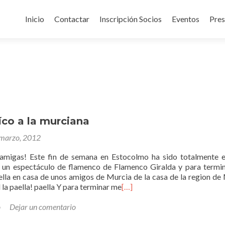
Saltar al contenido
Inicio
Contactar
Inscripción Socios
Eventos
Pres
íco a la murciana
marzo, 2012
amigas! Este fin de semana en Estocolmo ha sido totalmente 
un espectáculo de flamenco de Flamenco Giralda y para termi
lla en casa de unos amigos de Murcia de la casa de la region de
 la paella! paella Y para terminar me
[…]
o
Dejar un comentario